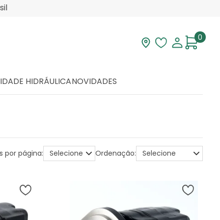
il
0
Visite nossa loja
Lista de desej
Minha con
IDADE HIDRÁULICA
NOVIDADES
s por página:
Ordenação: