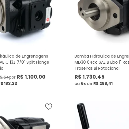
ráulica de Engrenagens
Bomba Hidráulica de Engr
AE C 13Z 7/8" Split Flange
MD30 64cc SAE B Eixo 1" Ro
io
Traseiras Bi Rotacional
R$ 1.100,00
R$ 1.730,45
75,54
por
R$ 183,33
ou
6x
de
R$ 288,41