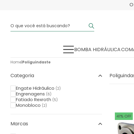
BOMBA HIDRÁULICA
COMA
Home
|
Poliguindaste
Categoria
Poliguinda
Engate Hidráulico
(2)
Engrenagens
(6)
Fatiado Rexroth
(5)
Monobloco
(2)
41% OFF
Marcas