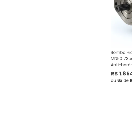
Bomba Hid
MD50 73cc 
Anti-horár
R$ 1.85
ou
6x
de