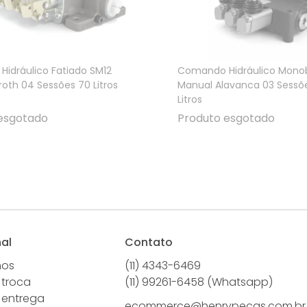
idráulico Fatiado SM12
Comando Hidráulico Mono
oth 04 Sessões 70 Litros
Manual Alavanca 03 Sessõ
Litros
esgotado
Produto esgotado
nal
Contato
mos
(11) 4343-6469
 troca
(11) 99261-6458 (Whatsapp)
e entrega
ecommerce@henrypecas.com.br