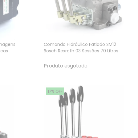
enagens
Comando Hidráulico Fatiado SM12
scas
Bosch Rexroth 03 Sessões 70 Litros
Produto esgotado
17% OFF