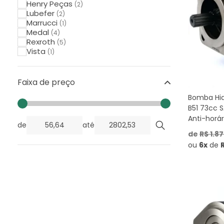
Henry Peças
(2)
Lubefer
(2)
Marrucci
(1)
Medal
(4)
Rexroth
(5)
Vista
(1)
Faixa de preço
Bomba Hid
B51 73cc S
Anti-horár
de
até
de
R$ 1.8
ou
6x
de