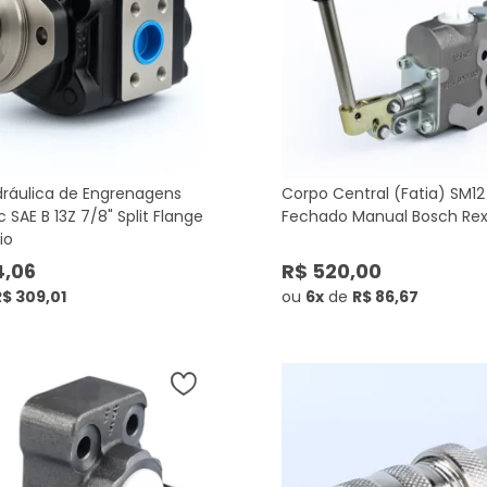
ráulica de Engrenagens
Corpo Central (Fatia) SM12
SAE B 13Z 7/8" Split Flange
Fechado Manual Bosch Rex
io
4,06
R$ 520,00
R$ 309,01
ou
6x
de
R$ 86,67