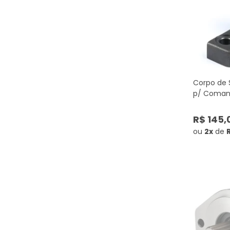
Corpo de 
p/ Comand
R$ 145,
ou
2x
de