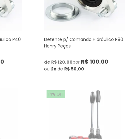
ulico P40
Detente p/ Comando Hidráulico P80
Henry Peças
00
R$ 100,00
de
R$ 120,00
por
ou
2x
de
R$ 50,00
14% OFF