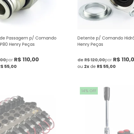
 de Passagem p/ Comando
Detente p/ Comando Hidrá
o P80 Henry Peças
Henry Peças
R$ 110,00
R$ 110,
,00
por
de
R$ 120,00
por
R$ 55,00
ou
2x
de
R$ 55,00
14% OFF