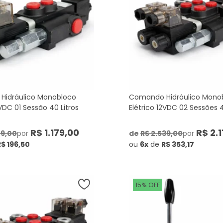
Hidráulico Monobloco
Comando Hidráulico Mono
2VDC 01 Sessão 40 Litros
Elétrico 12VDC 02 Sessões 4
R$ 1.179,00
R$ 2.1
09,00
por
de
R$ 2.539,00
por
R$ 196,50
ou
6x
de
R$ 353,17
15% OFF