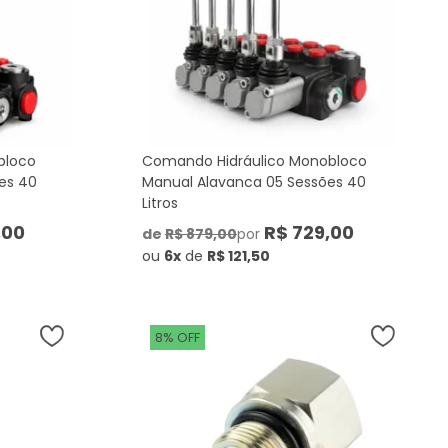
bloco
Comando Hidráulico Monobloco
es 40
Manual Alavanca 05 Sessões 40
Litros
,00
R$ 729,00
de
R$ 879,00
por
ou
6x
de
R$ 121,50
8% OFF