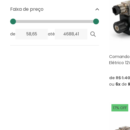
Faixa de preço
de
até
Comando 
Elétrico 1
de
R$ 1.4
ou
6x
de
17% OFF