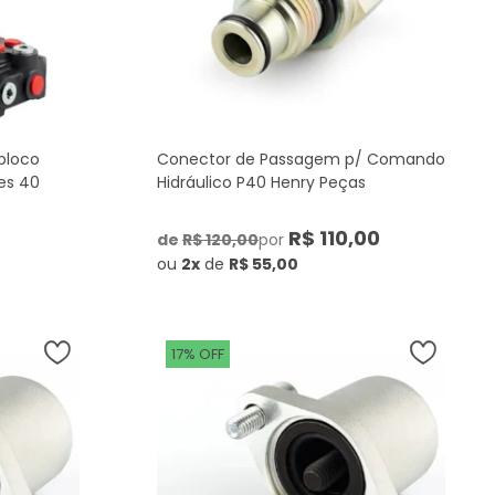
bloco
Conector de Passagem p/ Comando
es 40
Hidráulico P40 Henry Peças
R$ 110,00
de
R$ 120,00
por
ou
2x
de
R$ 55,00
17% OFF