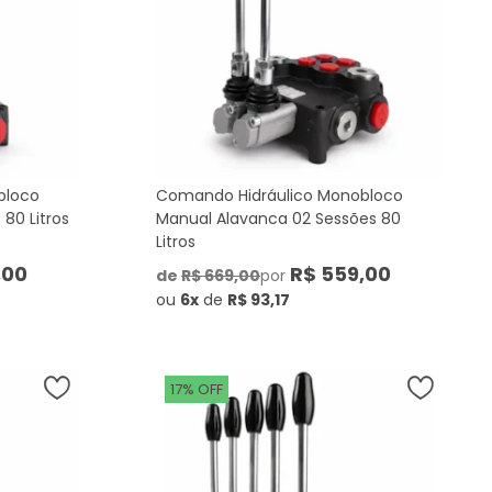
bloco
Comando Hidráulico Monobloco
80 Litros
Manual Alavanca 02 Sessões 80
Litros
,00
R$ 559,00
de
R$ 669,00
por
ou
6x
de
R$ 93,17
17% OFF