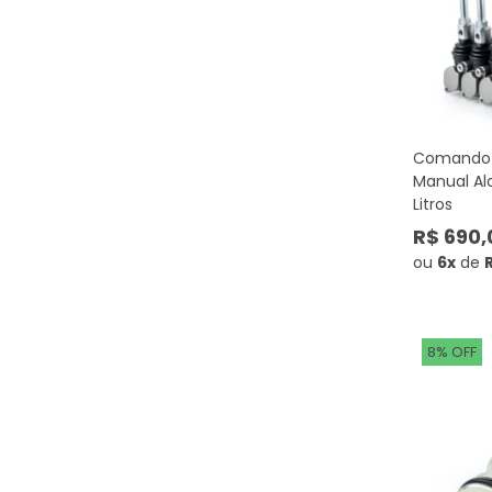
Comando 
Manual Al
Litros
R$ 690,
ou
6x
de
R
8% OFF