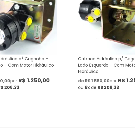
idráulica p/ Cegonha –
Catraca Hidráulica p/ Ceg
to – Com Motor Hidráulico
Lado Esquerdo – Com Mot
Hidráulico
R$ 1.250,00
R$ 1.2
00,00
por
de
R$ 1.550,00
por
R$ 208,33
ou
6x
de
R$ 208,33