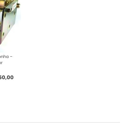
onha –
or
50,00