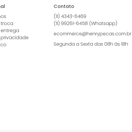
nal
Contato
mos
(11) 4343-6469
 troca
(11) 99261-6458 (Whatsapp)
e entrega
ecommerce@henrypecas.com.br
e privacidade
Segunda a Sexta das 08h às 18h
sco