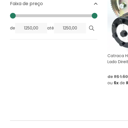
Faixa de preço
de
até
Catraca H
Lado Direi
de
R$ 1.6
ou
6x
de