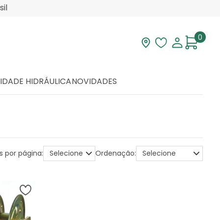
il
0
Visite nossa loja
Lista de desej
Minha con
IDADE HIDRÁULICA
NOVIDADES
s por página:
Ordenação: