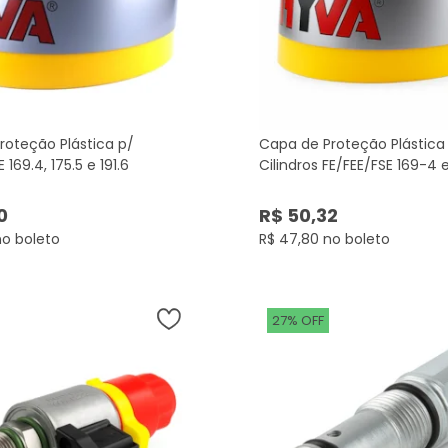
roteção Plástica p/
Capa de Proteção Plástica
E 169.4, 175.5 e 191.6
Cilindros FE/FEE/FSE 169-4 e
0
R$ 50,32
no boleto
R$ 47,80 no boleto
27% OFF