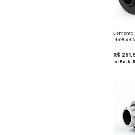
Elemento p
14896991A
R$ 251,
ou
5x
de
R