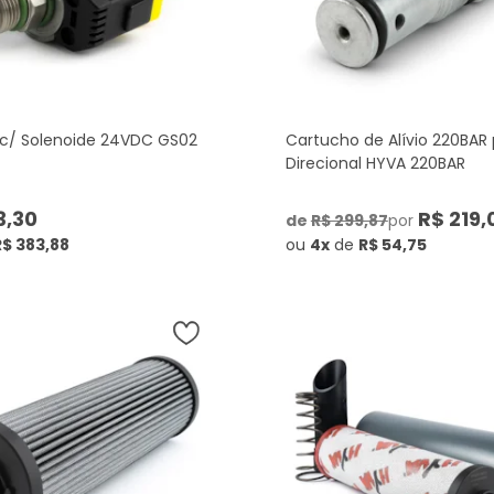
c/ Solenoide 24VDC GS02
Cartucho de Alívio 220BAR 
Direcional HYVA 220BAR
3,30
R$ 219,
de
R$ 299,87
por
R$ 383,88
ou
4x
de
R$ 54,75