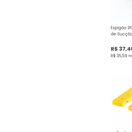
Espigão 90
de Sucção
R$ 37,4
R$ 35,59 n