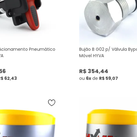
 Acionamento Pneumático
Bujão B G02 p/ Válvula Bypa
VA
Móvel HYVA
56
R$ 354,44
R$ 62,43
ou
6x
de
R$ 59,07