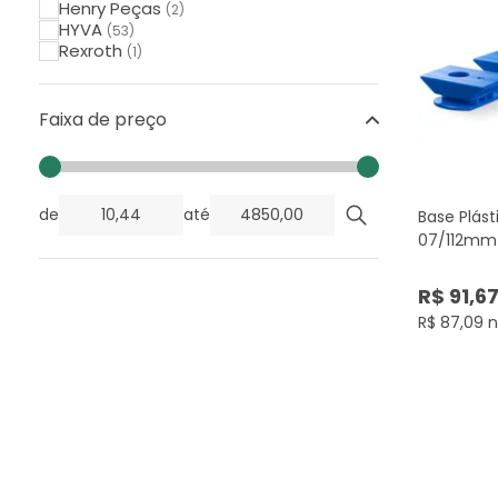
Henry Peças
(2)
HYVA
(53)
Rexroth
(1)
Faixa de preço
de
até
Base Plás
07/112mm 
R$ 91,6
R$ 87,09 n