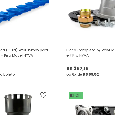
tica (Guia) Azul 35mm para
Bloco Completo p/ Válvula 
– Piso Móvel HYVA
e Filtro HYVA
7
R$ 357,15
o boleto
ou
6x
de
R$ 59,52
11% OFF