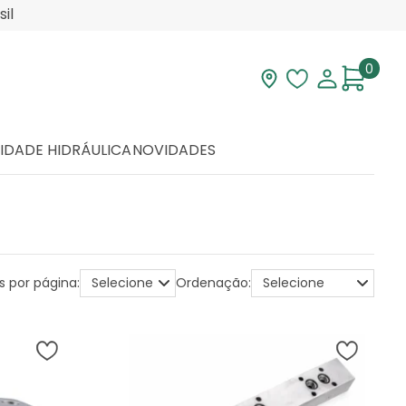
il
0
Visite nossa loja
Lista de desej
Minha con
IDADE HIDRÁULICA
NOVIDADES
s por página:
Ordenação: