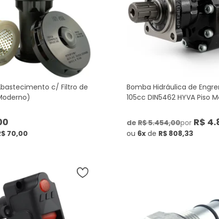
bastecimento c/ Filtro de
Bomba Hidráulica de Engr
Moderno)
105cc DIN5462 HYVA Piso M
00
R$ 4.
de
R$ 5.454,00
por
R$ 70,00
ou
6x
de
R$ 808,33