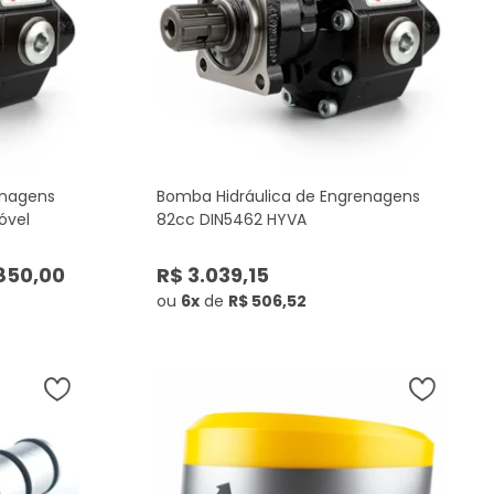
enagens
Bomba Hidráulica de Engrenagens
óvel
82cc DIN5462 HYVA
850,00
R$ 3.039,15
ou
6x
de
R$ 506,52