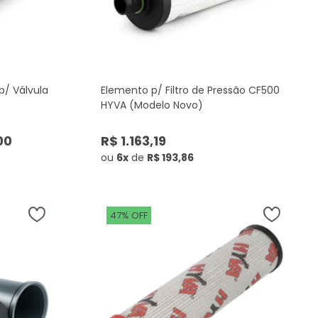
p/ Válvula
Elemento p/ Filtro de Pressão CF500
HYVA (Modelo Novo)
00
R$ 1.163,19
ou
6x
de
R$ 193,86
47% OFF