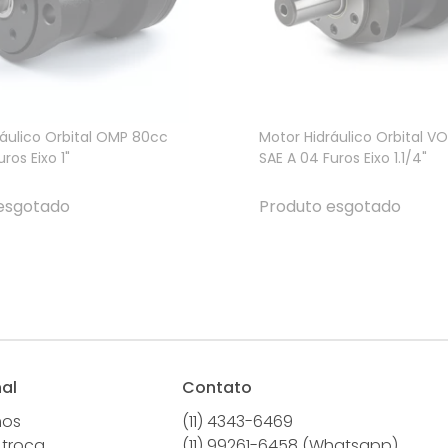
ráulico Orbital OMP 80cc
Motor Hidráulico Orbital 
ros Eixo 1"
SAE A 04 Furos Eixo 1.1/4"
esgotado
Produto esgotado
nal
Contato
mos
(11) 4343-6469
 troca
(11) 99261-6458 (Whatsapp)