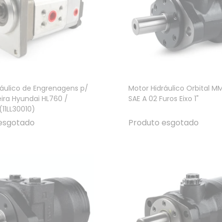
ráulico de Engrenagens p/
Motor Hidráulico Orbital M
ira Hyundai HL760 /
SAE A 02 Furos Eixo 1"
11LL30010)
esgotado
Produto esgotado