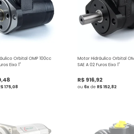
áulico Orbital OMP 100cc
Motor Hidráulico Orbital O
ros Eixo 1"
SAE A 02 Furos Eixo 1"
0,48
R$ 916,92
R$ 175,08
ou
6x
de
R$ 152,82