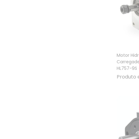
Motor Hid
Carregade
HL757-9S (
Produto 