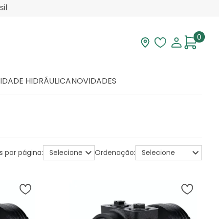
il
0
Visite nossa loja
Lista de desej
Minha con
IDADE HIDRÁULICA
NOVIDADES
s por página:
Ordenação: