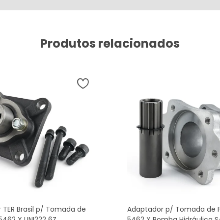
Produtos relacionados
 TER Brasil p/ Tomada de
Adaptador p/ Tomada de F
5462 X UNI222 6Z
5462 X Bomba Hidráulica S