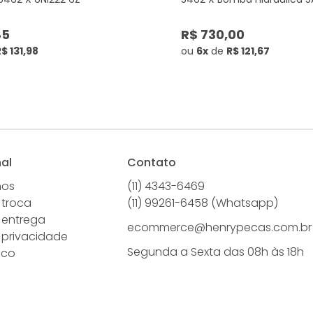
85
R$ 730,00
$ 131,98
ou
6x
de
R$ 121,67
nal
Contato
mos
(11) 4343-6469
 troca
(11) 99261-6458 (Whatsapp)
e entrega
ecommerce@henrypecas.com.br
e privacidade
Segunda a Sexta das 08h às 18h
sco