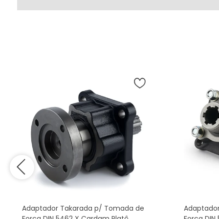
Adaptador Takarada p/ Tomada de
Adaptador
Força DIN 5462 X Cardam Platô
Força DIN 