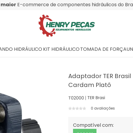
O
maior
E-commerce de componentes hidráulicos do Bras
NDO HIDRÁULICO
KIT HIDRÁULICO
TOMADA DE FORÇA
UN
Adaptador TER Brasil
Cardam Platô
TER Brasi
T02000
0 avaliações
Compatível com: