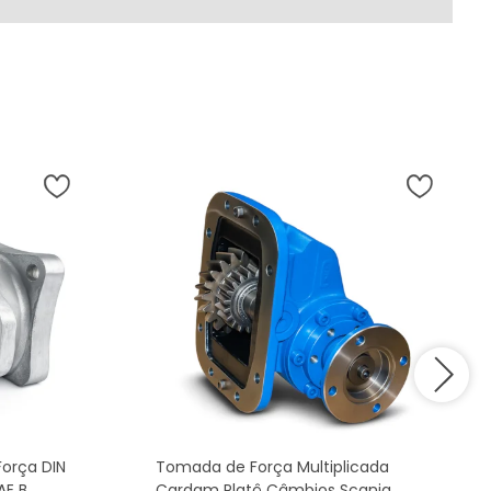
orça DIN
Tomada de Força Multiplicada
AE B
Cardam Platô Câmbios Scania