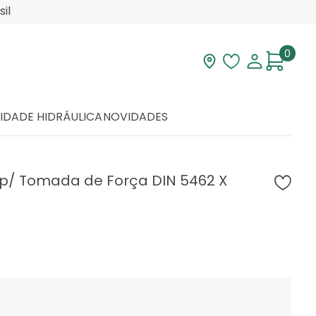
il
0
Visite nossa loja
Lista de desej
Minha con
IDADE HIDRÁULICA
NOVIDADES
 p/ Tomada de Força DIN 5462 X