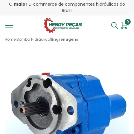
O
maior
E-commerce de componentes hidráulicos do
Brasil
0
Home
|
Bomba Hidráulica
|
Engrenagens