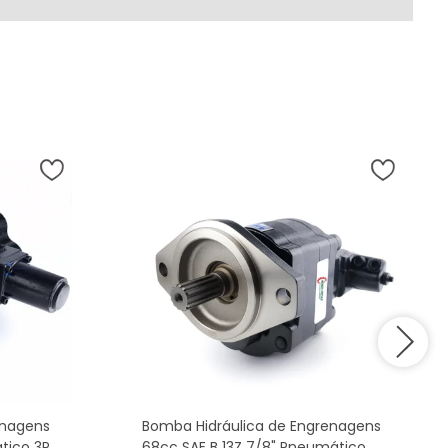
enagens
Bomba Hidráulica de Engrenagens
tico 3P
68cc SAE B 13Z 7/8" Pneumático