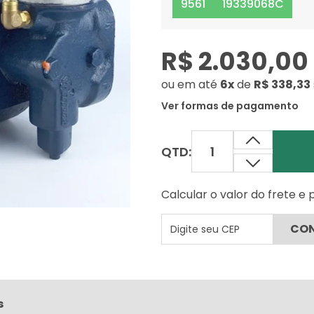
9561
19339068C
R$ 2.030,00
ou
em até
6x
de
R$ 338,33
Ver formas de pagamento
QTD:
Calcular o valor do frete e
s