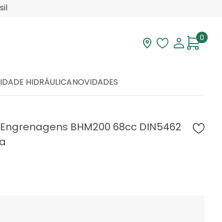
il
0
Visite nossa loja
Lista de desej
Minha con
IDADE HIDRÁULICA
NOVIDADES
 Engrenagens BHM200 68cc DIN5462
ia