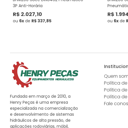
3P Anti-Horária
Pneumátic
R$ 2.027,10
R$ 1.99
ou
6x
de
R$ 337,85
ou
6x
de
Institucio
Quem so
Política de
Política d
Fundada em março de 2010, a
Política d
Henry Peças é uma empresa
Fale cono
especializada na comercialização
e desenvolvimento de sistemas
hidráulicos de alta pressão, de
aplicações rodoviárias, móbil,