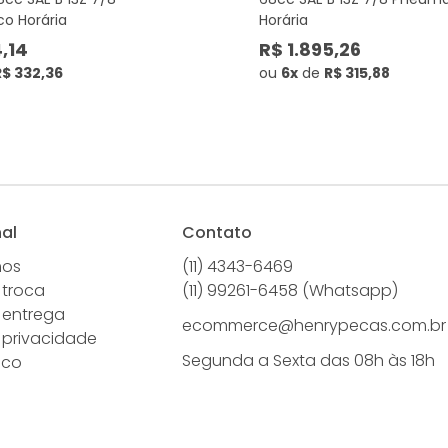
o Horária
Horária
4,14
R$ 1.895,26
R$ 332,36
ou
6x
de
R$ 315,88
nal
Contato
mos
(11) 4343-6469
 troca
(11) 99261-6458 (Whatsapp)
e entrega
ecommerce@henrypecas.com.br
e privacidade
Segunda a Sexta das 08h às 18h
sco