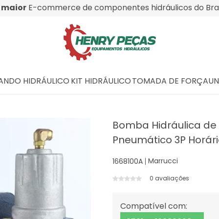
O
maior
E-commerce de componentes hidráulicos do Bras
NDO HIDRÁULICO
KIT HIDRÁULICO
TOMADA DE FORÇA
UN
Bomba Hidráulica de
Pneumático 3P Horár
Marrucci
1668100A
0 avaliações
Compatível com: