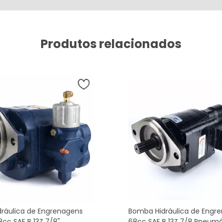
Produtos relacionados
ráulica de Engrenagens
Bomba Hidráulica de Engr
cc SAE B 13Z 7/8"
68cc SAE B 13Z 7/8 Pneumá