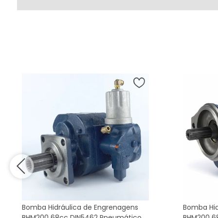
Bomba Hidráulica de Engrenagens
Bomba Hid
BHM200 68cc DIN5462 Pneumático
BHM200 68