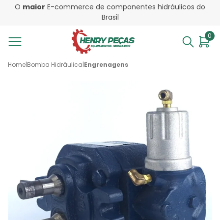
O
maior
E-commerce de componentes hidráulicos do
Brasil
0
Home
|
Bomba Hidráulica
|
Engrenagens