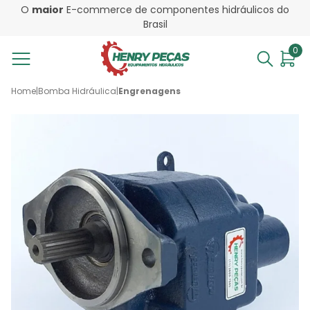
O
maior
E-commerce de componentes hidráulicos do
Brasil
0
Home
|
Bomba Hidráulica
|
Engrenagens