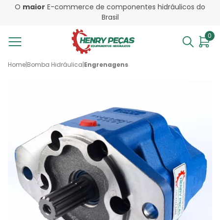
O
maior
E-commerce de componentes hidráulicos do
Brasil
0
Home
|
Bomba Hidráulica
|
Engrenagens