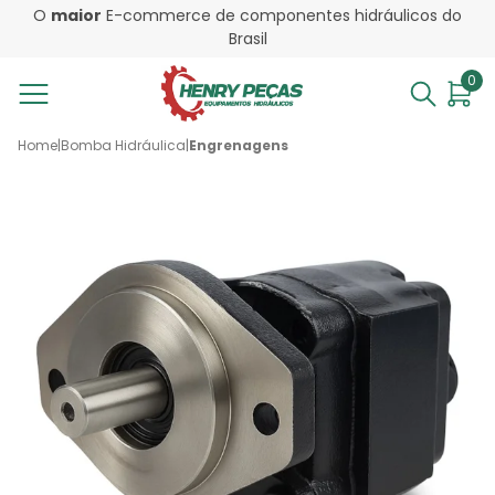
O
maior
E-commerce de componentes hidráulicos do
Brasil
0
Home
|
Bomba Hidráulica
|
Engrenagens