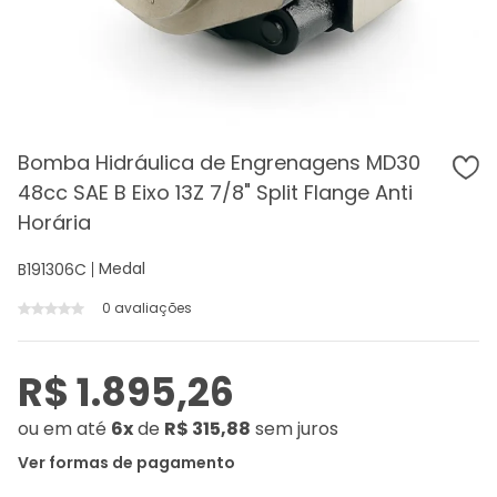
Bomba Hidráulica de Engrenagens MD30
48cc SAE B Eixo 13Z 7/8" Split Flange Anti
Horária
Medal
B191306C
0 avaliações
R$ 1.895,26
ou
em até
6x
de
R$ 315,88
sem juros
Ver formas de pagamento