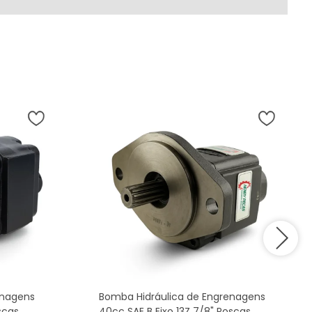
enagens
Bomba Hidráulica de Engrenagens
scas
40cc SAE B Eixo 13Z 7/8" Roscas