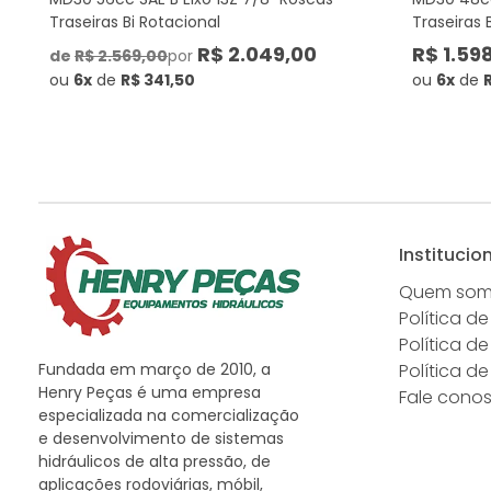
Traseiras Bi Rotacional
Traseiras 
R$ 2.049,00
R$ 1.598
de
R$ 2.569,00
por
ou
6x
de
R$ 341,50
ou
6x
de
Institucio
Quem so
Política de
Política d
Fundada em março de 2010, a
Política d
Henry Peças é uma empresa
Fale cono
especializada na comercialização
e desenvolvimento de sistemas
hidráulicos de alta pressão, de
aplicações rodoviárias, móbil,