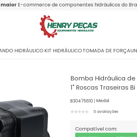
O
maior
E-commerce de componentes hidráulicos do Bras
NDO HIDRÁULICO
KIT HIDRÁULICO
TOMADA DE FORÇA
UN
Bomba Hidráulica de
1" Roscas Traseiras Bi
Medal
B30475610
0 avaliações
Compatível com: