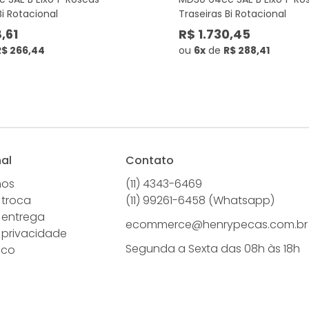
Bi Rotacional
Traseiras Bi Rotacional
,61
R$ 1.730,45
R$ 266,44
ou
6x
de
R$ 288,41
nal
Contato
mos
(11) 4343-6469
 troca
(11) 99261-6458 (Whatsapp)
e entrega
ecommerce@henrypecas.com.br
e privacidade
Segunda a Sexta das 08h às 18h
sco