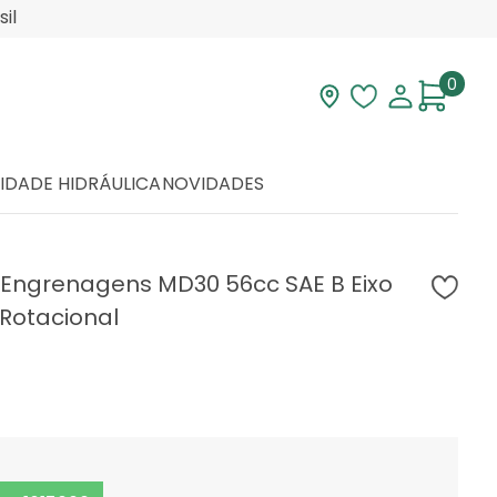
il
0
Visite nossa loja
Lista de desej
Minha con
IDADE HIDRÁULICA
NOVIDADES
 Engrenagens MD30 56cc SAE B Eixo
 Rotacional