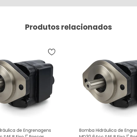
Produtos relacionados
ráulica de Engrenagens
Bomba Hidráulica de Engr
SAE B Eixo 1" Roscas
MD30 64cc SAE B Eixo 1" Ro