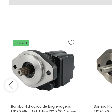
20% OFF
Bomba Hidráulica de Engrenagens
Bomba Hid
MD30 56cc SAE B Eixo 13Z 7/8" Roscas
MD30 48cc 