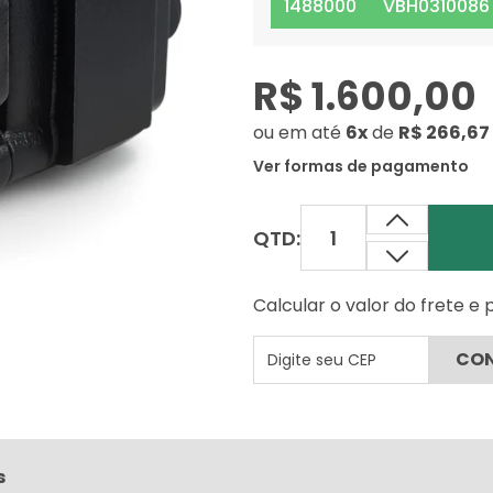
1488000
VBH0310086
R$ 1.600,00
ou
em até
6x
de
R$ 266,67
Ver formas de pagamento
QTD:
Calcular o valor do frete e
s