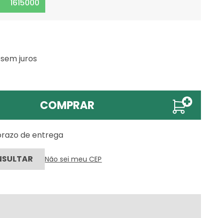
1615000
sem juros
COMPRAR
 prazo de entrega
Não sei meu CEP