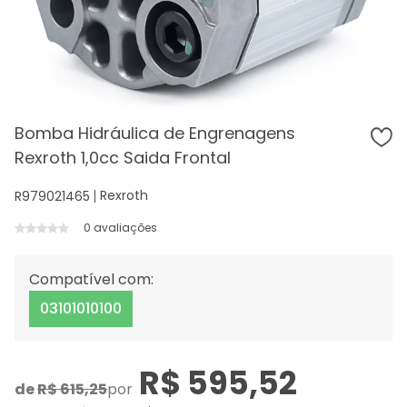
Bomba Hidráulica de Engrenagens
Rexroth 1,0cc Saida Frontal
Rexroth
R979021465
0 avaliações
Compatível com:
03101010100
R$ 595,52
de
R$ 615,25
por