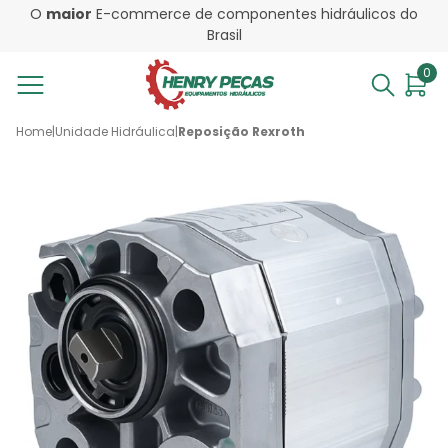
O
maior
E-commerce de componentes hidráulicos do
Brasil
0
Home
|
Unidade Hidráulica
|
Reposição Rexroth