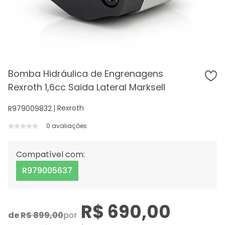
Bomba Hidráulica de Engrenagens
Rexroth 1,6cc Saida Lateral Marksell
Rexroth
R979009832
0 avaliações
Compatível com:
R979005637
R$ 690,00
de
R$ 899,00
por