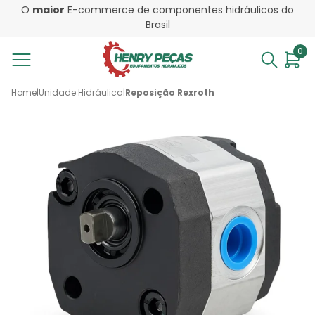
O
maior
E-commerce de componentes hidráulicos do
Brasil
0
Home
|
Unidade Hidráulica
|
Reposição Rexroth