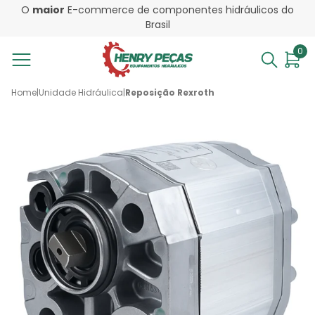
O
maior
E-commerce de componentes hidráulicos do
Brasil
0
Home
|
Unidade Hidráulica
|
Reposição Rexroth