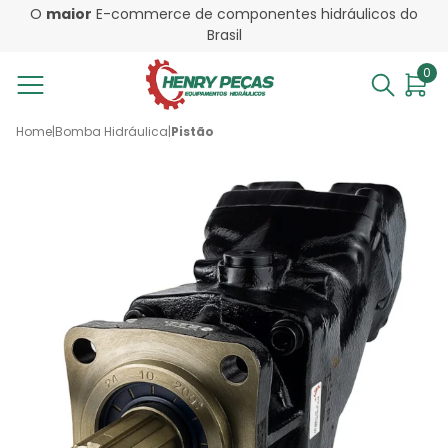
O
maior
E-commerce de componentes hidráulicos do
Brasil
0
Home
|
Bomba Hidráulica
|
Pistão