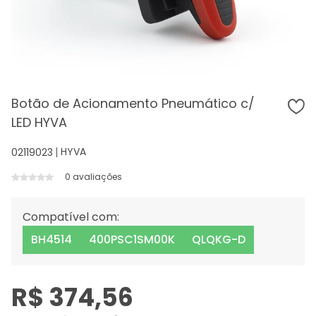
Botão de Acionamento Pneumático c/
LED HYVA
HYVA
02119023
0 avaliações
Compatível com:
BH4514
400PSC1SM00K
QLQKG-D
R$ 374,56