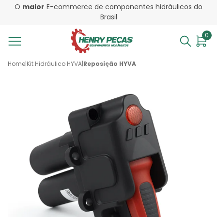
O
maior
E-commerce de componentes hidráulicos do
Brasil
0
Home
|
Kit Hidráulico HYVA
|
Reposição HYVA