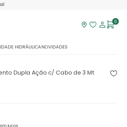
il
0
Visite nossa loja
Lista de desej
Minha con
IDADE HIDRÁULICA
NOVIDADES
ento Dupla Ação c/ Cabo de 3 Mt
em juros