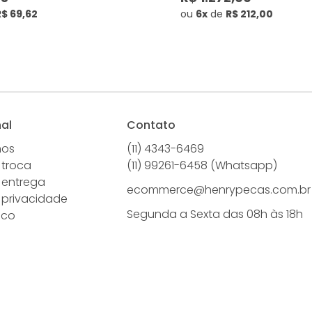
R$ 69,62
ou
6x
de
R$ 212,00
nal
Contato
mos
(11) 4343-6469
 troca
(11) 99261-6458 (Whatsapp)
e entrega
ecommerce@henrypecas.com.br
e privacidade
Segunda a Sexta das 08h às 18h
sco