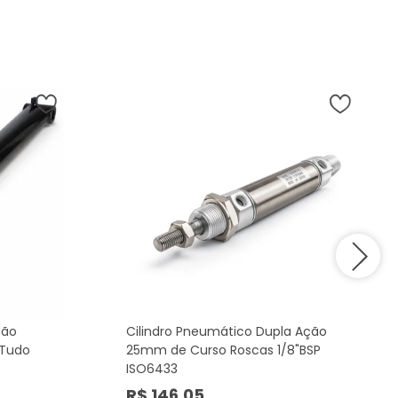
ção
Cilindro Pneumático Dupla Ação
 Tudo
25mm de Curso Roscas 1/8"BSP
ISO6433
R$ 146,05