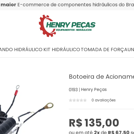
O
maior
E-commerce de componentes hidráulicos do Bras
NDO HIDRÁULICO
KIT HIDRÁULICO
TOMADA DE FORÇA
UN
Botoeira de Acionam
Henry Peças
0193
0 avaliações
R$ 135,00
ou
em até
2x
de
R$ 67,50
s