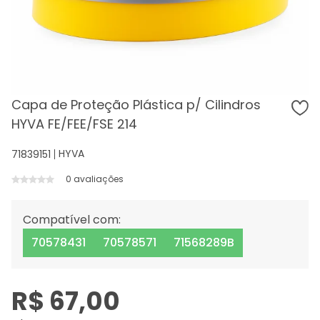
Capa de Proteção Plástica p/ Cilindros
HYVA FE/FEE/FSE 214
HYVA
71839151
0 avaliações
Compatível com:
70578431
70578571
71568289B
R$ 67,00