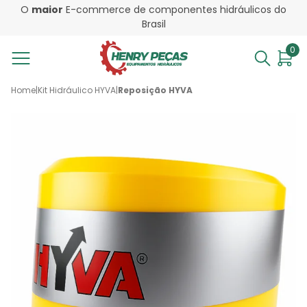
O
maior
E-commerce de componentes hidráulicos do
Brasil
0
Home
|
Kit Hidráulico HYVA
|
Reposição HYVA