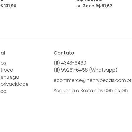
$ 131,90
ou
3x
de
R$ 51,67
nal
Contato
mos
(11) 4343-6469
 troca
(11) 99261-6458 (Whatsapp)
e entrega
ecommerce@henrypecas.com.br
e privacidade
Segunda a Sexta das 08h às 18h
sco