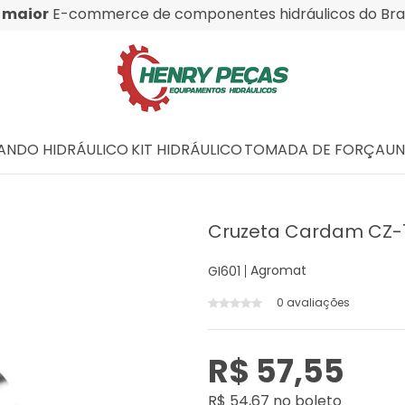
O
maior
E-commerce de componentes hidráulicos do Bras
NDO HIDRÁULICO
KIT HIDRÁULICO
TOMADA DE FORÇA
UN
Cruzeta Cardam CZ-
Agromat
GI601
0 avaliações
R$ 57,55
R$ 54,67 no boleto