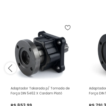
Adaptador Takarada p/ Tomada de
Adaptador
Força DIN 5462 X Cardam Platô
Força DIN
R$ 853,99
R$ 791,