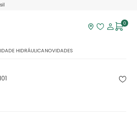
il
0
Visite nossa loja
Lista de desej
Minha con
IDADE HIDRÁULICA
NOVIDADES
101