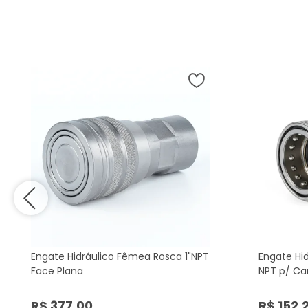
Engate Hidráulico Fêmea Rosca 1"NPT
Engate Hi
Face Plana
NPT p/ Ca
R$ 377,00
R$ 152,