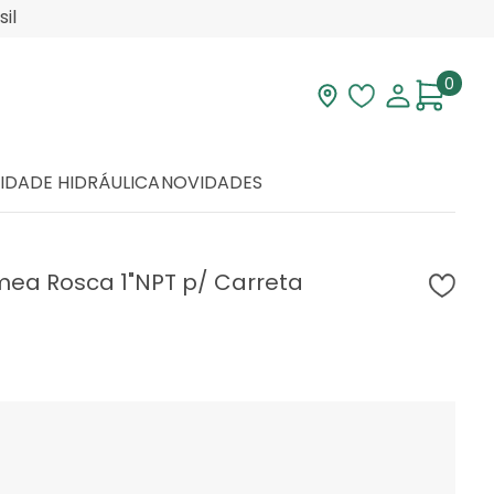
il
0
Visite nossa loja
Lista de desej
Minha con
IDADE HIDRÁULICA
NOVIDADES
mea Rosca 1"NPT p/ Carreta