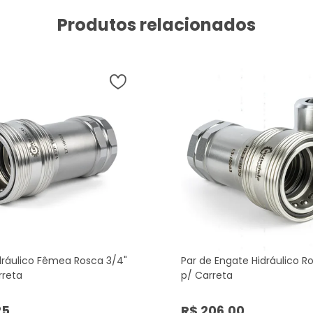
Produtos relacionados
dráulico Fêmea Rosca 3/4"
Par de Engate Hidráulico R
rreta
p/ Carreta
25
R$ 206,00