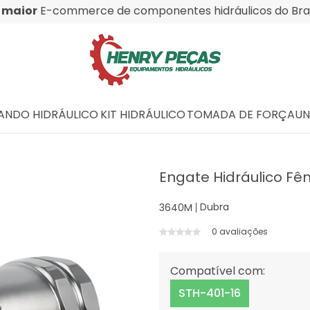
O
maior
E-commerce de componentes hidráulicos do Bras
NDO HIDRÁULICO
KIT HIDRÁULICO
TOMADA DE FORÇA
UN
Engate Hidráulico Fê
Dubra
3640M
0 avaliações
Compatível com:
STH-401-16