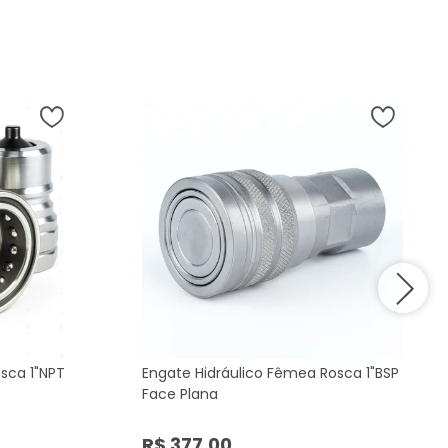
osca 1"NPT
Engate Hidráulico Fêmea Rosca 1"BSP
Face Plana
R$ 377,00