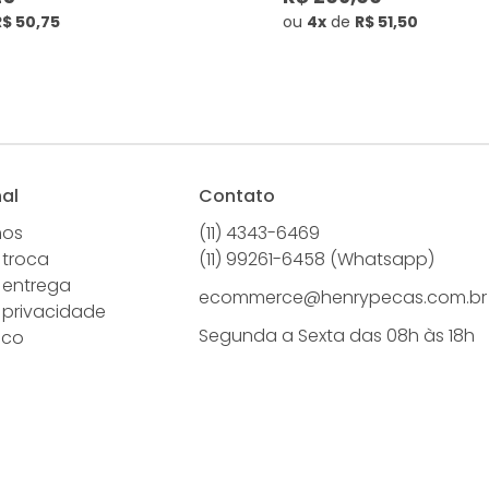
R$ 50,75
ou
4x
de
R$ 51,50
nal
Contato
mos
(11) 4343-6469
 troca
(11) 99261-6458 (Whatsapp)
e entrega
ecommerce@henrypecas.com.br
e privacidade
Segunda a Sexta das 08h às 18h
sco