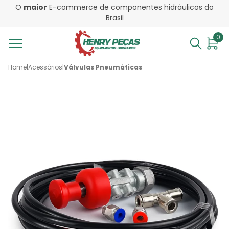
O
maior
E-commerce de componentes hidráulicos do
Brasil
0
Home
|
Acessórios
|
Válvulas Pneumáticas