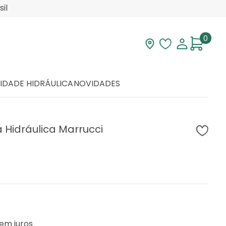
il
0
Visite nossa loja
Lista de desej
Minha con
IDADE HIDRÁULICA
NOVIDADES
 Hidráulica Marrucci
em juros