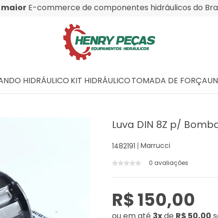
O
maior
E-commerce de componentes hidráulicos do Bras
NDO HIDRÁULICO
KIT HIDRÁULICO
TOMADA DE FORÇA
UN
Luva DIN 8Z p/ Bomba
Marrucci
1482191
0 avaliações
R$ 150,00
ou
em até
3x
de
R$ 50,00
s