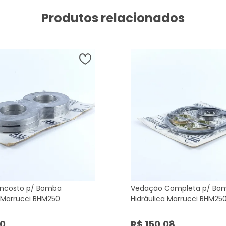
Produtos relacionados
Encosto p/ Bomba
Vedação Completa p/ Bo
a Marrucci BHM250
Hidráulica Marrucci BHM25
00
R$ 150,08