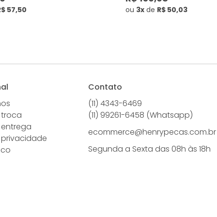
R$ 57,50
ou
3x
de
R$ 50,03
nal
Contato
mos
(11) 4343-6469
 troca
(11) 99261-6458 (Whatsapp)
e entrega
ecommerce@henrypecas.com.br
e privacidade
Segunda a Sexta das 08h às 18h
sco