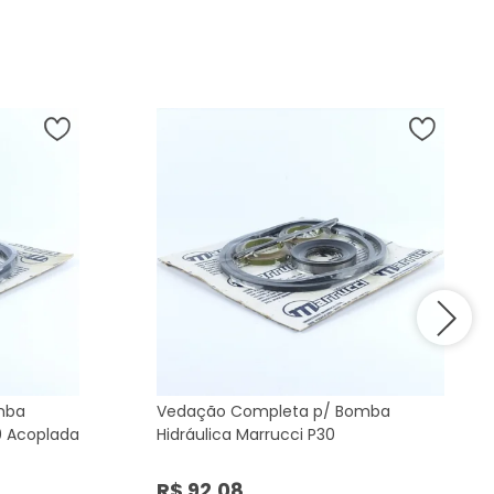
mba
Vedação Completa p/ Bomba
0 Acoplada
Hidráulica Marrucci P30
R$ 92,08