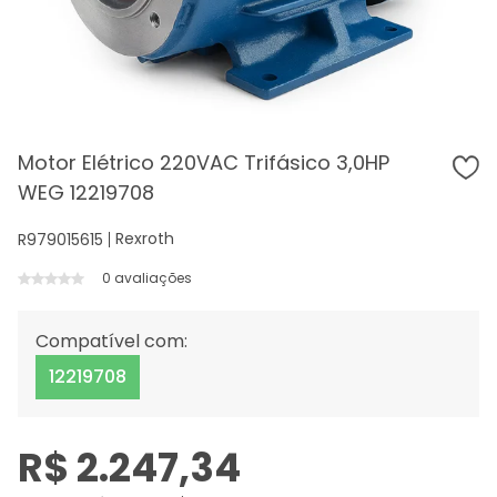
Motor Elétrico 220VAC Trifásico 3,0HP
WEG 12219708
Rexroth
R979015615
0 avaliações
Compatível com:
12219708
R$ 2.247,34