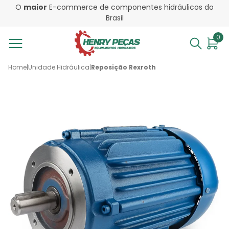
O
maior
E-commerce de componentes hidráulicos do
Brasil
0
Home
|
Unidade Hidráulica
|
Reposição Rexroth