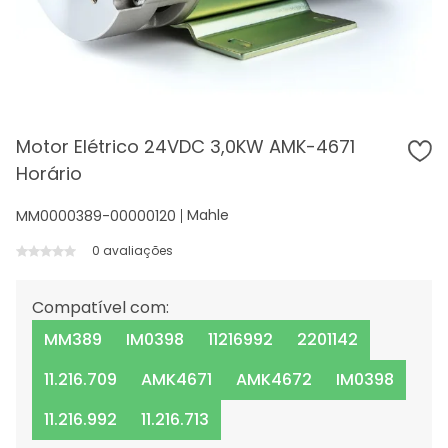
Motor Elétrico 24VDC 3,0KW AMK-4671
Horário
Mahle
MM0000389-00000120
0 avaliações
Compatível com:
MM389
IM0398
11216992
2201142
11.216.709
AMK4671
AMK4672
IM0398
11.216.992
11.216.713