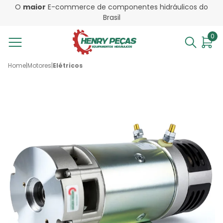
O
maior
E-commerce de componentes hidráulicos do
Brasil
0
Home
|
Motores
|
Elétricos