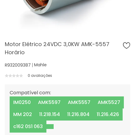
Motor Elétrico 24VDC 3,0KW AMK-5557
Horário
Mahle
R932009387
0 avaliações
Compatível com:
IM0250
AMK5597
AMK5557
AMK5527
MM 202
11.218.154
11.216.804
11.216.426
c162 0S1 063