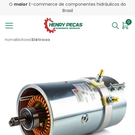
O
maior
E-commerce de componentes hidráulicos do
Brasil
0
Home
|
Motores
|
Elétricos