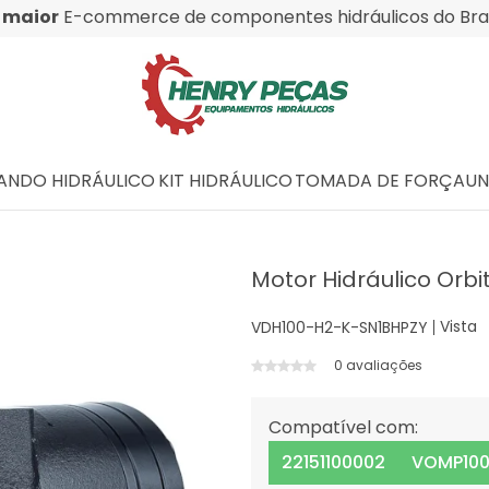
O
maior
E-commerce de componentes hidráulicos do Bras
NDO HIDRÁULICO
KIT HIDRÁULICO
TOMADA DE FORÇA
UN
Motor Hidráulico Orbit
Vista
VDH100-H2-K-SN1BHPZY
0 avaliações
Compatível com:
22151100002
VOMP100