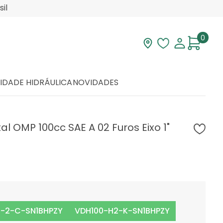
il
0
Visite nossa loja
Lista de desej
Minha con
IDADE HIDRÁULICA
NOVIDADES
al OMP 100cc SAE A 02 Furos Eixo 1"
-2-C-SN1BHPZY
VDH100-H2-K-SN1BHPZY