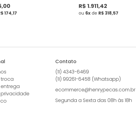
5,00
R$ 1.911,42
$ 174,17
ou
6x
de
R$ 318,57
nal
Contato
mos
(11) 4343-6469
 troca
(11) 99261-6458 (Whatsapp)
e entrega
ecommerce@henrypecas.com.br
e privacidade
Segunda a Sexta das 08h às 18h
sco