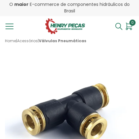
O
maior
E-commerce de componentes hidráulicos do
Brasil
0
Home
|
Acessórios
|
Válvulas Pneumáticas