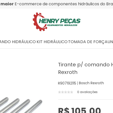
O
maior
E-commerce de componentes hidráulicos do Bras
NDO HIDRÁULICO
KIT HIDRÁULICO
TOMADA DE FORÇA
UN
Tirante p/ comando H
Rexroth
Bosch Rexroth
R907192115
0 avaliações
R$ 105,00