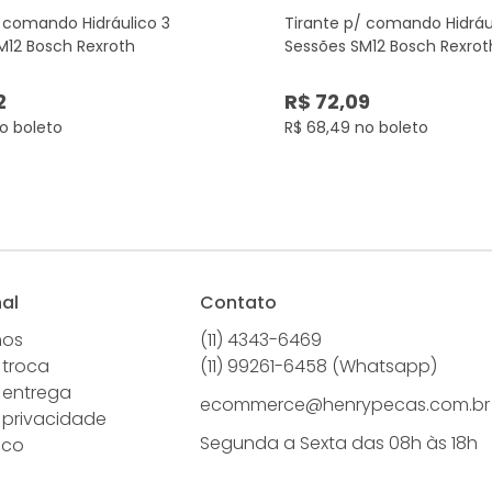
/ comando Hidráulico 3
Tirante p/ comando Hidráu
M12 Bosch Rexroth
Sessões SM12 Bosch Rexrot
2
R$ 72,09
o boleto
R$ 68,49 no boleto
nal
Contato
mos
(11) 4343-6469
 troca
(11) 99261-6458 (Whatsapp)
e entrega
ecommerce@henrypecas.com.br
e privacidade
Segunda a Sexta das 08h às 18h
sco