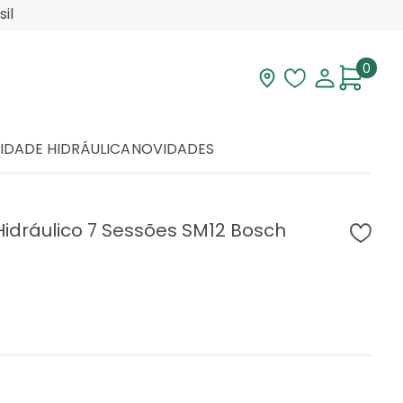
il
0
Visite nossa loja
Lista de desej
Minha con
IDADE HIDRÁULICA
NOVIDADES
idráulico 7 Sessões SM12 Bosch