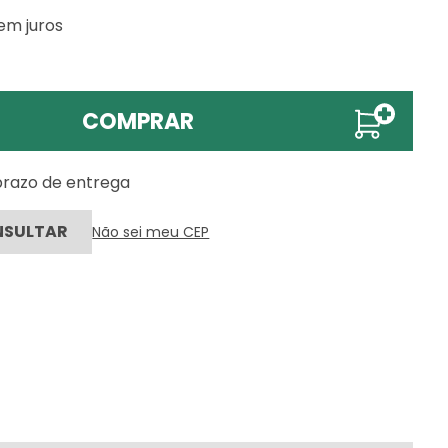
em juros
COMPRAR
 prazo de entrega
Não sei meu CEP