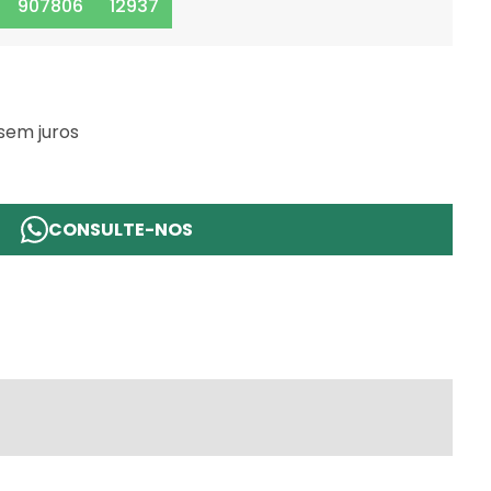
907806
12937
sem juros
CONSULTE-NOS