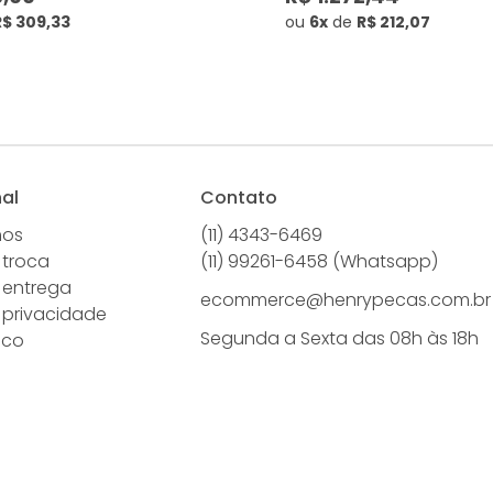
R$ 309,33
ou
6x
de
R$ 212,07
nal
Contato
mos
(11) 4343-6469
 troca
(11) 99261-6458 (Whatsapp)
e entrega
ecommerce@henrypecas.com.br
e privacidade
Segunda a Sexta das 08h às 18h
sco