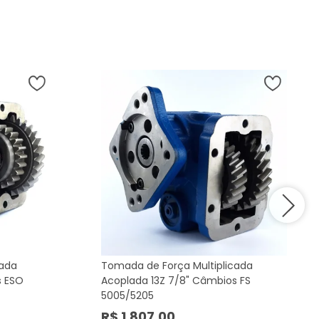
cada
Tomada de Força Multiplicada
s ESO
Acoplada 13Z 7/8" Câmbios FS
5005/5205
R$ 1.807,00