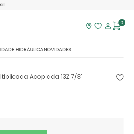
il
0
Visite nossa loja
Lista de desej
Minha con
IDADE HIDRÁULICA
NOVIDADES
iplicada Acoplada 13Z 7/8"