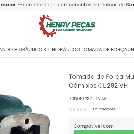
O
maior
E-commerce de componentes hidráulicos do Bras
NDO HIDRÁULICO
KIT HIDRÁULICO
TOMADA DE FORÇA
UN
Tomada de Força Mult
Câmbios CL 282 VH
Tylco
70D06/P37
0 avaliações
Compatível com: