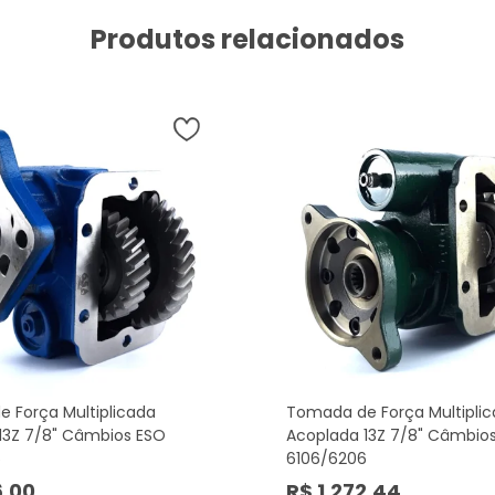
Produtos relacionados
 Força Multiplicada
Tomada de Força Multipli
13Z 7/8" Câmbios ESO
Acoplada 13Z 7/8" Câmbio
6
6106/6206
6,00
R$ 1.272,44