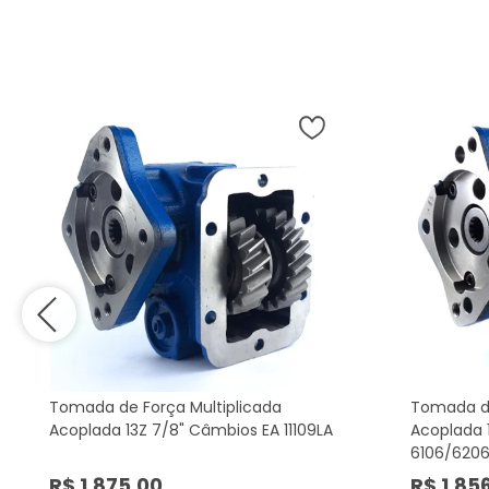
Tomada de Força Multiplicada
Tomada de
Acoplada 13Z 7/8" Câmbios EA 11109LA
Acoplada 
6106/620
R$ 1.875,00
R$ 1.85