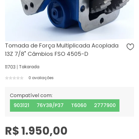
Tomada de Força Multiplicada Acoplada
13Z 7/8" Câmbios FSO 4505-D
Takarada
11703
0 avaliações
Compatível com:
903121
76Y38/P37
T6060
2777900
R$ 1.950,00