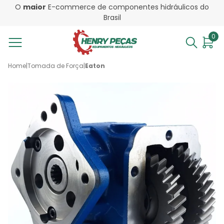
O
maior
E-commerce de componentes hidráulicos do
Brasil
0
Home
|
Tomada de Força
|
Eaton