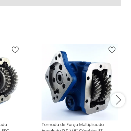
cada
Tomada de Força Multiplicada
s ESO
Acoplada 13Z 7/8" Câmbios FS