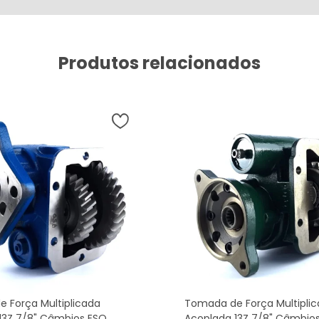
Produtos relacionados
 Força Multiplicada
Tomada de Força Multipli
13Z 7/8" Câmbios ESO
Acoplada 13Z 7/8" Câmbio