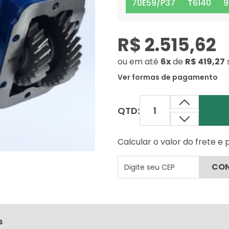
70E59/P37
T6140
9
R$ 2.515,62
ou
em até
6x
de
R$ 419,27
Ver formas de pagamento
QTD:
Calcular o valor do frete e
s