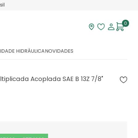
il
0
Visite nossa loja
Lista de desej
Minha con
IDADE HIDRÁULICA
NOVIDADES
iplicada Acoplada SAE B 13Z 7/8"