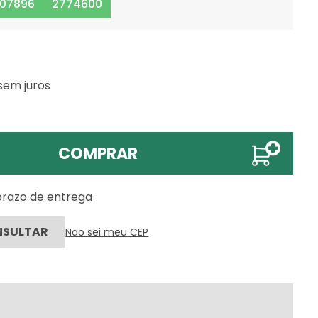
07896
2774600
sem juros
COMPRAR
 prazo de entrega
Não sei meu CEP