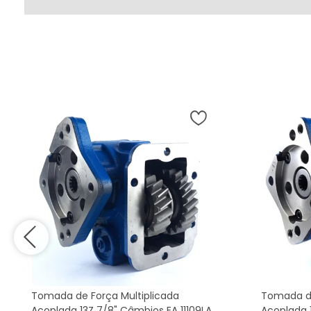
Tomada de Força Multiplicada
Tomada de
Acoplada 13Z 7/8" Câmbios EA 11109LA
Acoplada 