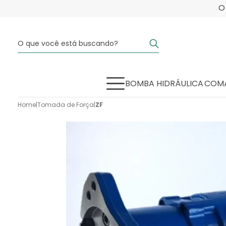
BOMBA HIDRÁULICA
COMA
Home
|
Tomada de Força
|
ZF