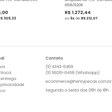
6
6106/6206
6,00
R$ 1.272,44
R$ 309,33
ou
6x
de
R$ 212,07
nal
Contato
mos
(11) 4343-6469
 troca
(11) 99261-6458 (Whatsapp)
e entrega
ecommerce@henrypecas.com.br
e privacidade
Segunda a Sexta das 08h às 18h
sco