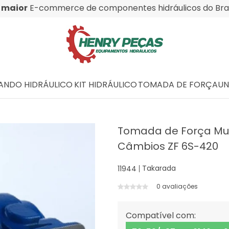
O
maior
E-commerce de componentes hidráulicos do Bras
NDO HIDRÁULICO
KIT HIDRÁULICO
TOMADA DE FORÇA
UN
Tomada de Força Mult
Câmbios ZF 6S-420
Takarada
11944
0 avaliações
Compatível com: