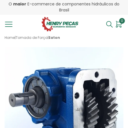
O
maior
E-commerce de componentes hidráulicos do
Brasil
0
Home
|
Tomada de Força
|
Eaton