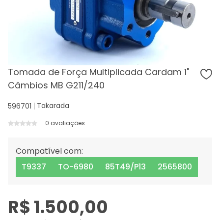
Tomada de Força Multiplicada Cardam 1"
Câmbios MB G211/240
Takarada
596701
0 avaliações
Compatível com:
T9337
TO-6980
85T49/P13
2565800
R$ 1.500,00