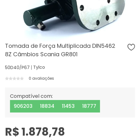
Tomada de Força Multiplicada DIN5462
8Z Câmbios Scania GR801
Tylco
50D40/P67
0 avaliações
Compatível com:
906203
18834
11453
18777
R$ 1.878,78