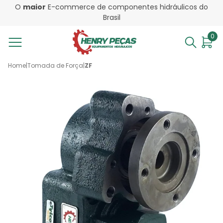
O
maior
E-commerce de componentes hidráulicos do
Brasil
0
Home
|
Tomada de Força
|
ZF