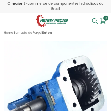
O
maior
E-commerce de componentes hidráulicos do
Brasil
0
Home
|
Tomada de Força
|
Eaton