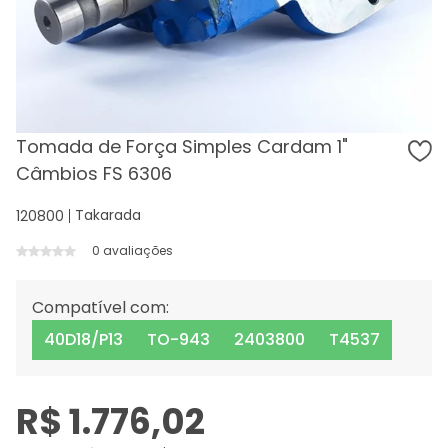
Tomada de Força Simples Cardam 1"
Câmbios FS 6306
Takarada
120800
0 avaliações
Compatível com:
40D18/P13
TO-943
2403800
T4537
R$ 1.776,02