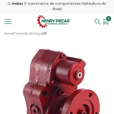
O
maior
E-commerce de componentes hidráulicos do
Brasil
0
Home
|
Tomada de Força
|
ZF