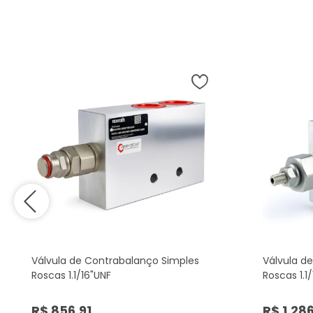
Válvula de Contrabalanço Simples
Válvula d
Roscas 1.1/16"UNF
Roscas 1.1
R$ 856,91
R$ 1.28