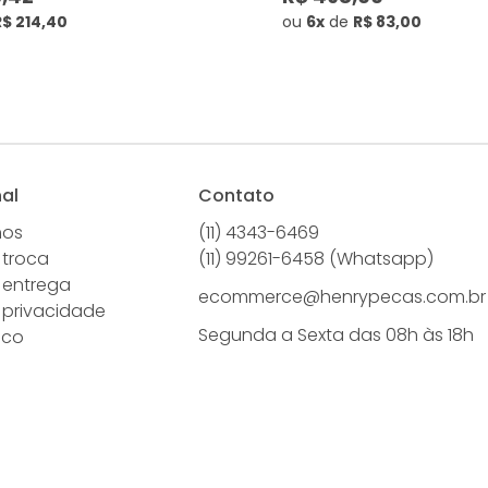
R$ 214,40
ou
6x
de
R$ 83,00
nal
Contato
mos
(11) 4343-6469
 troca
(11) 99261-6458 (Whatsapp)
e entrega
ecommerce@henrypecas.com.br
e privacidade
Segunda a Sexta das 08h às 18h
sco