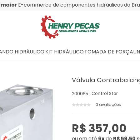
O
maior
E-commerce de componentes hidráulicos do Bras
NDO HIDRÁULICO
KIT HIDRÁULICO
TOMADA DE FORÇA
UN
Válvula Contrabalan
Control Star
200085
0 avaliações
R$ 357,00
ou
em até
6x
de
R$ 59,50
s