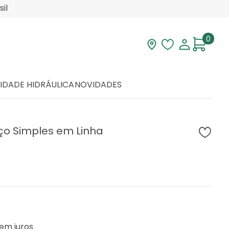
il
0
Visite nossa loja
Lista de desej
Minha con
IDADE HIDRÁULICA
NOVIDADES
ço Simples em Linha
em juros