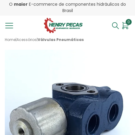
O
maior
E-commerce de componentes hidráulicos do
Brasil
0
Home
|
Acessórios
|
Válvulas Pneumáticas