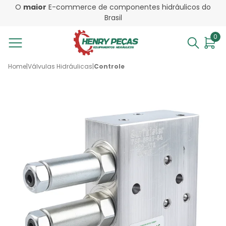
O
maior
E-commerce de componentes hidráulicos do
Brasil
0
Home
|
Válvulas Hidráulicas
|
Controle