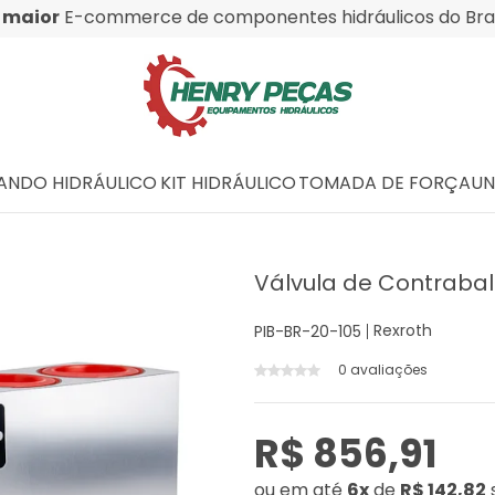
O
maior
E-commerce de componentes hidráulicos do Bras
NDO HIDRÁULICO
KIT HIDRÁULICO
TOMADA DE FORÇA
UN
Válvula de Contrabal
Rexroth
PIB-BR-20-105
0 avaliações
R$ 856,91
ou
em até
6x
de
R$ 142,82