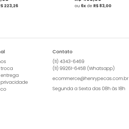
R$ 223,26
ou
6x
de
R$ 83,00
nal
Contato
mos
(11) 4343-6469
 troca
(11) 99261-6458 (Whatsapp)
e entrega
ecommerce@henrypecas.com.br
e privacidade
Segunda a Sexta das 08h às 18h
sco