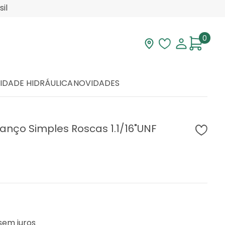
il
0
Visite nossa loja
Lista de desej
Minha con
IDADE HIDRÁULICA
NOVIDADES
anço Simples Roscas 1.1/16"UNF
sem juros