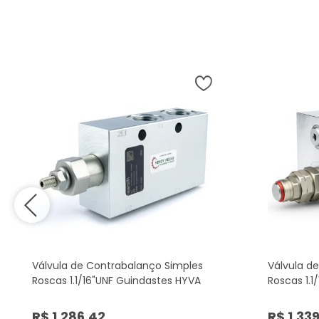
Válvula de Contrabalanço Simples
Válvula d
Roscas 1.1/16"UNF Guindastes HYVA
Roscas 1.1
R$ 1.286,42
R$ 1.33