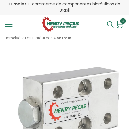
O
maior
E-commerce de componentes hidráulicos do
Brasil
0
Home
|
Válvulas Hidráulicas
|
Controle