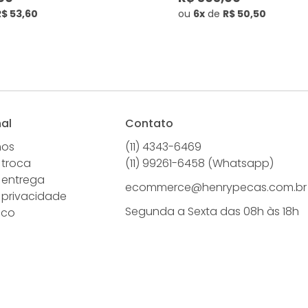
R$ 53,60
ou
6x
de
R$ 50,50
nal
Contato
mos
(11) 4343-6469
 troca
(11) 99261-6458 (Whatsapp)
e entrega
ecommerce@henrypecas.com.br
e privacidade
Segunda a Sexta das 08h às 18h
sco