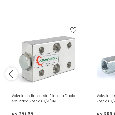
Válvula de Retenção Pilotada Dupla
Válvula d
em Placa Roscas 3/4"UNF
Roscas 3/
R$ 391,89
R$ 268,