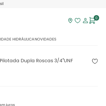
il
0
Visite nossa loja
Lista de desej
Minha con
IDADE HIDRÁULICA
NOVIDADES
Pilotada Dupla Roscas 3/4"UNF
em juros