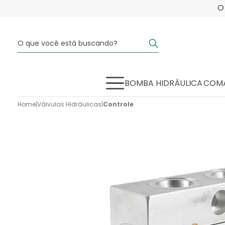
BOMBA HIDRÁULICA
COMA
Home
|
Válvulas Hidráulicas
|
Controle