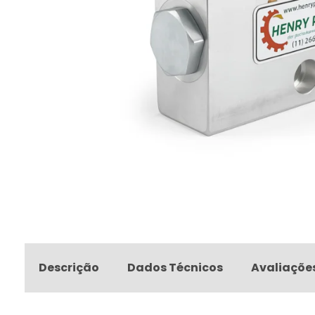
Descrição
Dados Técnicos
Avaliaçõe