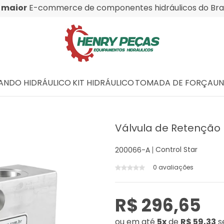
O
maior
E-commerce de componentes hidráulicos do Bras
NDO HIDRÁULICO
KIT HIDRÁULICO
TOMADA DE FORÇA
UN
Válvula de Retenção 
Control Star
200066-A
0 avaliações
R$ 296,65
ou
em até
5x
de
R$ 59,33
s