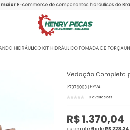
O
maior
E-commerce de componentes hidráulicos do Bras
NDO HIDRÁULICO
KIT HIDRÁULICO
TOMADA DE FORÇA
UN
Vedação Completa p/
HYVA
P7376003
0 avaliações
R$ 1.370,04
ou
em até
6x
de
R$ 228,34