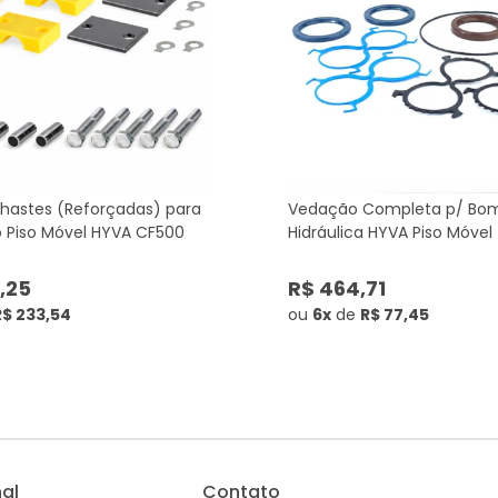
 hastes (Reforçadas) para
Vedação Completa p/ Bo
do Piso Móvel HYVA CF500
Hidráulica HYVA Piso Móvel
1,25
R$ 464,71
R$ 233,54
ou
6x
de
R$ 77,45
nal
Contato