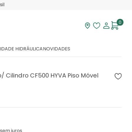
il
0
Visite nossa loja
Lista de desej
Minha con
IDADE HIDRÁULICA
NOVIDADES
 Cilindro CF500 HYVA Piso Móvel
sem juros