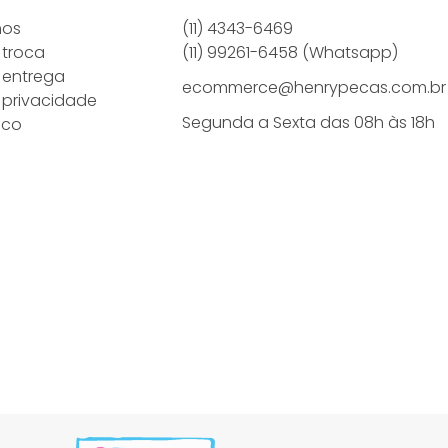
mos
(11) 4343-6469
 troca
(11) 99261-6458 (Whatsapp)
e entrega
ecommerce@henrypecas.com.br
e privacidade
Segunda a Sexta das 08h às 18h
sco