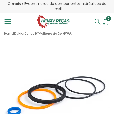
O
maior
E-commerce de componentes hidráulicos do
Brasil
0
Home
|
Kit Hidráulico HYVA
|
Reposição HYVA