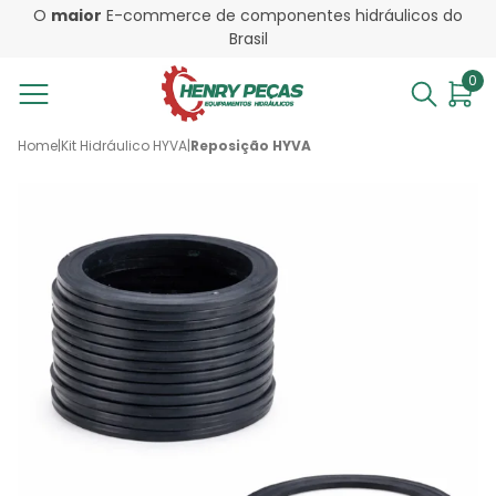
O
maior
E-commerce de componentes hidráulicos do
Brasil
0
Home
|
Kit Hidráulico HYVA
|
Reposição HYVA